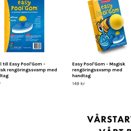
ll till Easy Pool'Gom -
Easy Pool'Gom - Magisk
isk rengöringssvamp med
rengöringssvamp med
dtag
handtag
r
149 kr