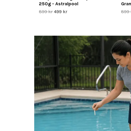
250g - Astralpool
Gran
899 kr
499 kr
899 