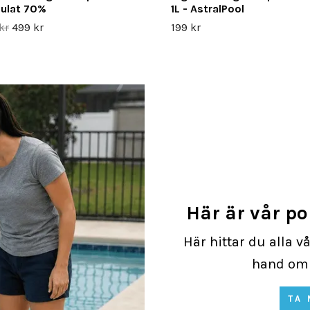
ulat 70%
1L - AstralPool
kr
499 kr
199 kr
Här är vår p
Här hittar du alla v
hand om 
TA 