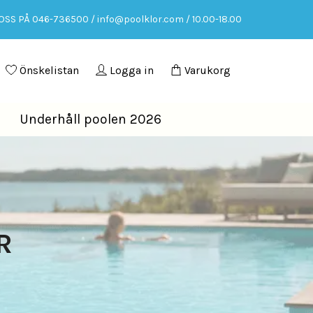
OSS PÅ 046-736500 /
info@poolklor.com
/ 10.00-18.00
Önskelistan
Logga in
Varukorg
Underhåll poolen 2026
R