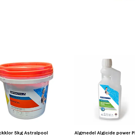
kklor 5kg Astralpool
Algmedel Algicide power P