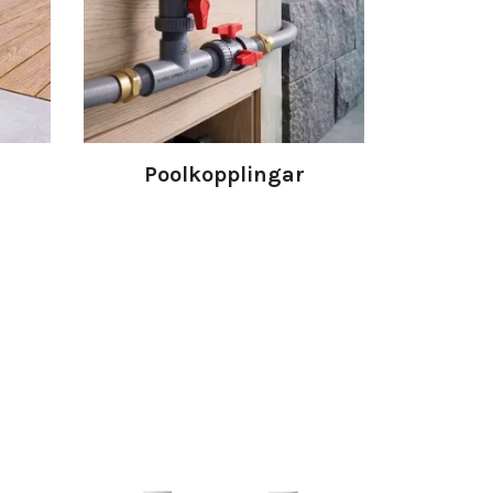
Poolkopplingar
ZODIAC FRE