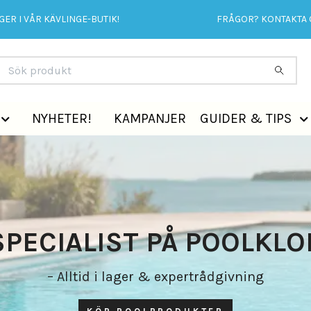
ER I VÅR KÄVLINGE-BUTIK!
FRÅGOR? KONTAKTA 
NYHETER!
KAMPANJER
GUIDER & TIPS
SPECIALIST PÅ POOLKLO
– Alltid i lager & expertrådgivning