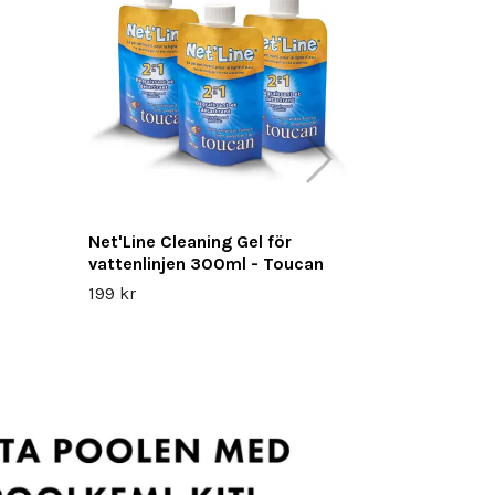
Sladdlös p
9 499 kr
Net'Line Cleaning Gel för
vattenlinjen 300ml - Toucan
199 kr