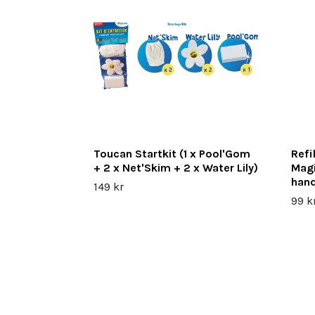
Toucan Startkit (1 x Pool'Gom
Refi
+ 2 x Net'Skim + 2 x Water Lily)
Mag
han
149 kr
99 k