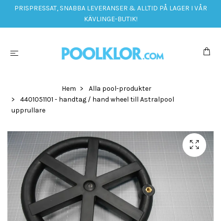
PRISPRESSAT, SNABBA LEVERANSER & ALLTID PÅ LAGER I VÅR
KÄVLINGE-BUTIK!
Hem
Alla pool-produkter
4401051101 - handtag / hand wheel till Astralpool
upprullare