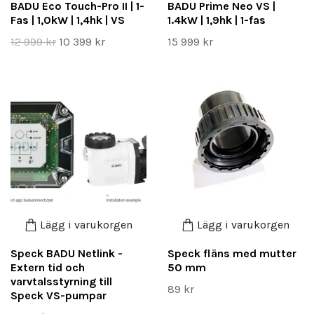
BADU Eco Touch-Pro II | 1-
BADU Prime Neo VS |
Fas | 1,0kW | 1,4hk | VS
1.4kW | 1,9hk | 1-fas
12 999 kr
10 399 kr
15 999 kr
Lägg i varukorgen
Lägg i varukorgen
Speck BADU Netlink -
Speck fläns med mutter
Extern tid och
50 mm
varvtalsstyrning till
89 kr
Speck VS-pumpar