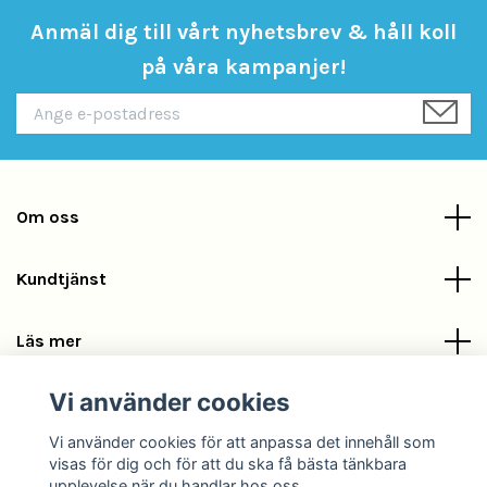
Anmäl dig till vårt nyhetsbrev & håll koll
på våra kampanjer!
Om oss
Kundtjänst
Läs mer
Vi använder cookies
Sociala medier
Vi använder cookies för att anpassa det innehåll som
visas för dig och för att du ska få bästa tänkbara
upplevelse när du handlar hos oss.