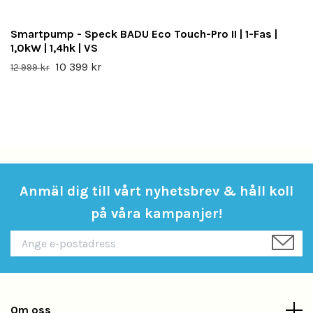
Smartpump - Speck BADU Eco Touch-Pro II | 1-Fas |
1,0kW | 1,4hk | VS
10 399 kr
12 999 kr
Anmäl dig till vårt nyhetsbrev & håll koll
på våra kampanjer!
Om oss