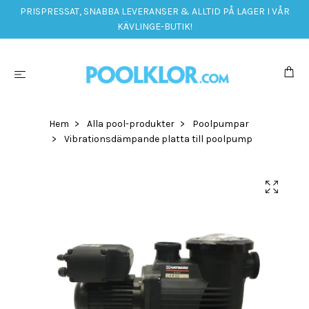
PRISPRESSAT, SNABBA LEVERANSER & ALLTID PÅ LAGER I VÅR
KÄVLINGE-BUTIK!
Hem
Alla pool-produkter
Poolpumpar
Vibrationsdämpande platta till poolpump