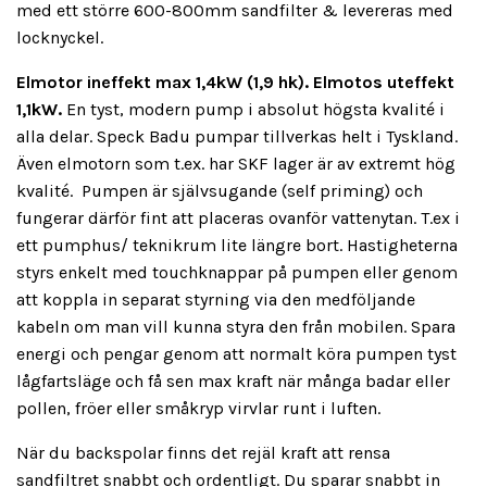
med ett större 600-800mm sandfilter & levereras med
locknyckel.
Elmotor ineffekt max 1,4kW (1,9 hk). Elmotos uteffekt
1,1kW.
En tyst, modern pump i absolut högsta kvalité i
alla delar. Speck Badu pumpar tillverkas helt i Tyskland.
Även elmotorn som t.ex. har SKF lager är av extremt hög
kvalité. Pumpen är självsugande (self priming) och
fungerar därför fint att placeras ovanför vattenytan. T.ex i
ett pumphus/ teknikrum lite längre bort. Hastigheterna
styrs enkelt med touchknappar på pumpen eller genom
att koppla in separat styrning via den medföljande
kabeln om man vill kunna styra den från mobilen. Spara
energi och pengar genom att normalt köra pumpen tyst
lågfartsläge och få sen max kraft när många badar eller
pollen, fröer eller småkryp virvlar runt i luften.
När du backspolar finns det rejäl kraft att rensa
sandfiltret snabbt och ordentligt. Du sparar snabbt in