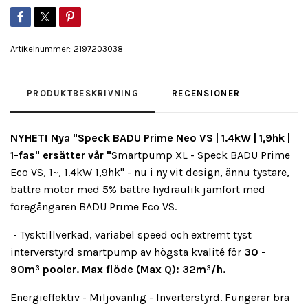
Artikelnummer:
2197203038
PRODUKTBESKRIVNING
RECENSIONER
NYHET! Nya "Speck BADU Prime Neo VS | 1.4kW | 1,9hk |
1-fas" ersätter vår "
Smartpump XL - Speck BADU Prime
Eco VS, 1~, 1.4kW 1,9hk" - nu i ny vit design, ännu tystare,
bättre motor med 5% bättre hydraulik jämfört med
föregångaren BADU Prime Eco VS.
- Tysktillverkad, variabel speed och extremt tyst
interverstyrd smartpump av högsta kvalité för
30 -
90m³ pooler. Max flöde (Max Q): 32
m³/h.
Energieffektiv - Miljövänlig - Inverterstyrd. Fungerar bra