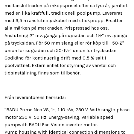
mellanskillnaden på inköpspriset efter ca fyra år, jämfört
med en lika kraftfull, traditionell poolpump. Levereras
med 3,5 m anslutningskabel med stickpropp. Ersätter
alla märken på marknaden. Prispressad hos oss.
Anslutning 2" inv. gänga på sugsidan och 1½" inv. gänga
på trycksidan. För 50 mm slang eller rör köp till 50-2"
union för sugsidan och 50-1½" union för trycksidan.
Godkänd för kontinuerlig drift med 0,5 % salt i
poolvattnet. Extern enhet för styrning av varvtal och
tidsinställning finns som tillbehör.
Från leverantörens hemsida:
"BADU Prime Neo VS, 1~, 1.10 kW, 230 V. With single-phase
motor 230 V, 50 Hz. Energy-saving, variable speed
pumpwith BADU Eco Vision inverter motor.
Pump housing with identical connection dimensions to