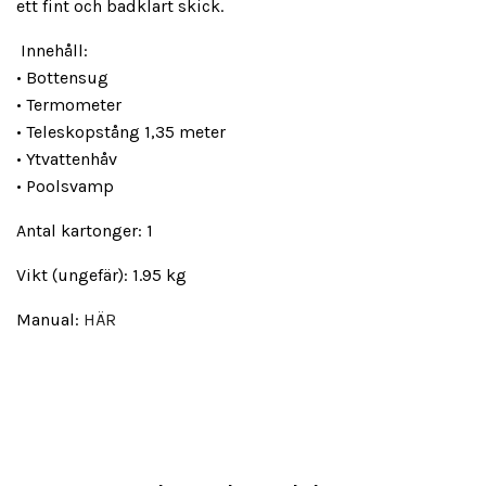
ett fint och badklart skick.
Innehåll:
• Bottensug
• Termometer
• Teleskopstång 1,35 meter
• Ytvattenhåv
• Poolsvamp
Antal kartonger: 1
Vikt (ungefär): 1.95 kg
Manual:
HÄR