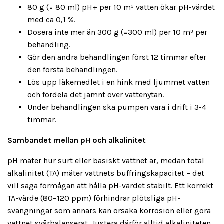
80 g (= 80 ml) pH+ per 10 m³ vatten ökar pH-värdet
med ca 0,1 %.
Dosera inte mer än 300 g (=300 ml) per 10 m³ per
behandling.
Gör den andra behandlingen först 12 timmar efter
den första behandlingen.
Lös upp läkemedlet i en hink med ljummet vatten
och fördela det jämnt över vattenytan.
Under behandlingen ska pumpen vara i drift i 3-4
timmar.
Sambandet mellan pH och alkalinitet
pH mäter hur surt eller basiskt vattnet är, medan total
alkalinitet (TA) mäter vattnets buffringskapacitet – det
vill säga förmågan att hålla pH-värdet stabilt. Ett korrekt
TA-värde (80–120 ppm) förhindrar plötsliga pH-
svängningar som annars kan orsaka korrosion eller göra
vattnet svårbalanserat. Justera därför alltid alkaliniteten