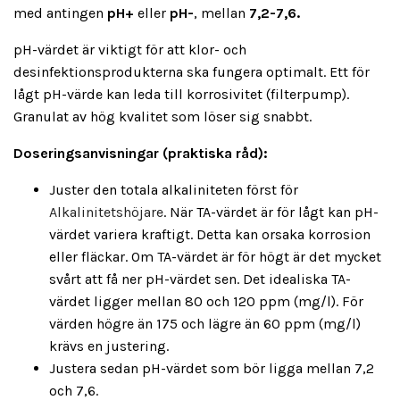
med antingen
pH+
eller
pH-
, mellan
7,2-7,6.
pH-värdet är viktigt för att klor- och
desinfektionsprodukterna ska fungera optimalt. Ett för
lågt pH-värde kan leda till korrosivitet (filterpump).
Granulat av hög kvalitet som löser sig snabbt.
Doseringsanvisningar (praktiska råd):
Juster den totala alkaliniteten först för
Alkalinitetshöjare
. När TA-värdet är för lågt kan pH-
värdet variera kraftigt. Detta kan orsaka korrosion
eller fläckar. Om TA-värdet är för högt är det mycket
svårt att få ner pH-värdet sen. Det idealiska TA-
värdet ligger mellan 80 och 120 ppm (mg/l). För
värden högre än 175 och lägre än 60 ppm (mg/l)
krävs en justering.
Justera sedan pH-värdet som bör ligga mellan 7,2
och 7,6.