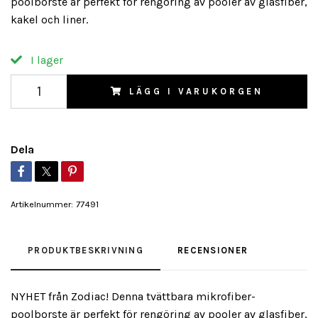
poolborste är perfekt för rengöring av pooler av glasfiber,
kakel och liner.
I lager
LÄGG I VARUKORGEN
Dela
Artikelnummer:
77491
PRODUKTBESKRIVNING
RECENSIONER
NYHET från Zodiac! Denna tvättbara mikrofiber-
poolborste är perfekt för rengöring av pooler av glasfiber,