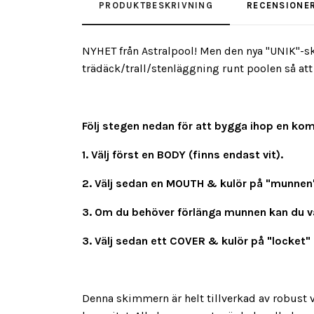
PRODUKTBESKRIVNING
RECENSIONE
NYHET från Astralpool! Men den nya "UNIK"-s
trädäck/trall/stenläggning runt poolen så att
Följ stegen nedan för att bygga ihop en ko
1. Välj först en BODY (finns endast vit).
2. Välj sedan en MOUTH & kulör på "munnen" (
3. Om du behöver förlänga munnen kan du vä
3. Välj sedan ett COVER & kulör på "locket" (f
Denna s
kimmern är helt tillverkad av robust v