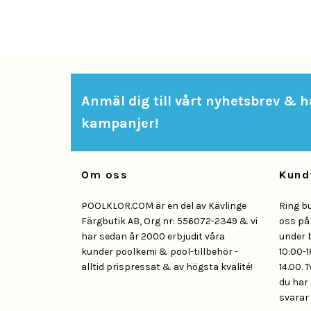
Anmäl dig till vårt nyhetsbrev & hå
kampanjer!
Om oss
Kund
POOLKLOR.COM är en del av Kävlinge
Ring b
Färgbutik AB, Org nr: 556072-2349 & vi
oss p
har sedan år 2000 erbjudit våra
under 
kunder poolkemi & pool-tillbehör -
10:00-1
alltid prispressat & av högsta kvalité!
14.00. 
du har 
svarar 