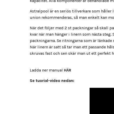
kapacitet. Alla komponenter är behandlade mo
Astralpool är en seriös tillverkare som hålle
union rekommenderas, så man enkelt kan mon
När det följer med 2 st packningar så skall 
kvar när man hänger i linern som nästa steg. 
packningarna. Se ritningarna som är länkade 
När linern är satt så tar man ett passande hål
skruvas fast och sen skär man ut ett perfekt 
Ladda ner manual
HÄR
Se tuorial-video nedan: