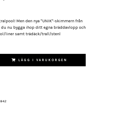
tralpool! Men den nya "UNIK"-skimmern från
n du nu bygga ihop ditt egna bräddavlopp och
l/liner samt trädäck/trall/stenl
LÄGG I VARUKORGEN
4842