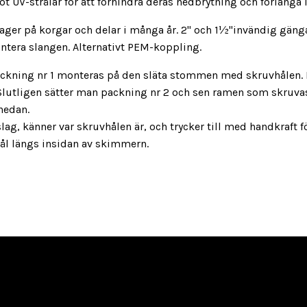
t UV-strålar för att förhindra deras nedbrytning och förlänga
r lager på korgar och delar i många år. 2" och 1½"invändig gän
tera slangen. Alternativt PEM-koppling.
packning nr 1 monteras på den släta stommen med skruvhålen.
Slutligen sätter man packning nr 2 och sen ramen som skruvas 
nedan.
slag, känner var skruvhålen är, och trycker till med handkraft 
hål längs insidan av skimmern.