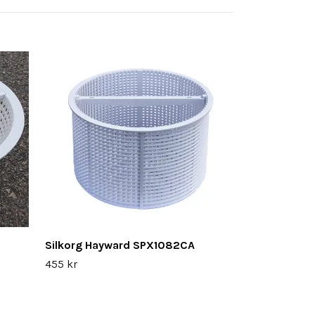
Silkorg Mega
199 kr
Silkorg Hayward SPX1082CA
455 kr