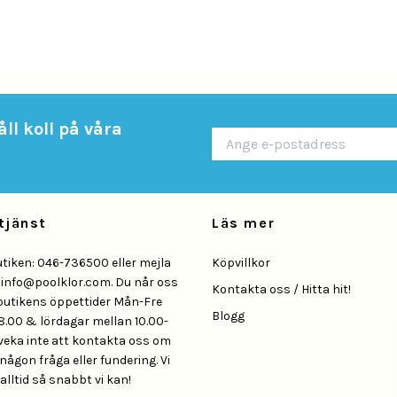
ll koll på våra
tjänst
Läs mer
utiken: 046-736500 eller mejla
Köpvillkor
å
info@poolklor.com
. Du når oss
Kontakta oss / Hitta hit!
butikens öppettider Mån-Fre
Blogg
8.00 & lördagar mellan 10.00-
Tveka inte att kontakta oss om
någon fråga eller fundering. Vi
alltid så snabbt vi kan!