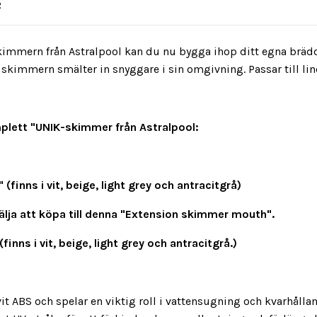
R
kimmern från Astralpool kan du nu bygga ihop ditt egna bräd
 skimmern smälter in snyggare i sin omgivning. Passar till lin
mplett "UNIK-skimmer från Astralpool:
finns i vit, beige, light grey och antracitgrå)
lja att köpa till denna "Extension skimmer mouth".
inns i vit, beige, light grey och antracitgrå.)
it ABS och spelar en viktig roll i vattensugning och kvarhålla