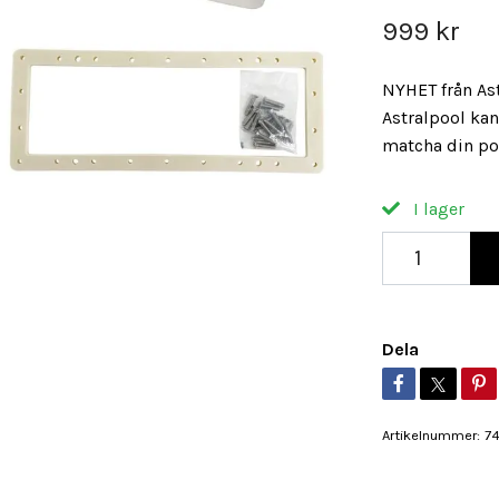
999 kr
NYHET från As
Astralpool ka
matcha din poo
I lager
Dela
Artikelnummer:
7