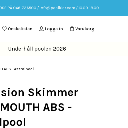
OSS PÅ 046-736500 /
info@poolklor.com
/ 10.00-18.00
Önskelistan
Logga in
Varukorg
Underhåll poolen 2026
 ABS - Astralpool
nsion Skimmer
 MOUTH ABS -
lpool