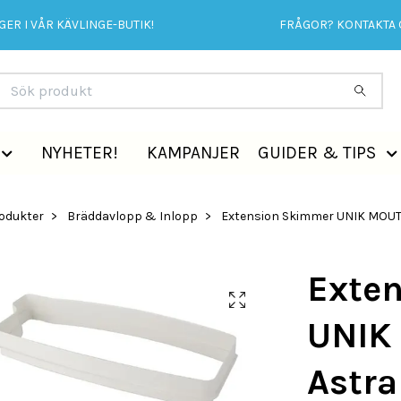
ER I VÅR KÄVLINGE-BUTIK!
FRÅGOR? KONTAKTA 
NYHETER!
KAMPANJER
GUIDER & TIPS
rodukter
Bräddavlopp & Inlopp
Extension Skimmer UNIK MOUTH
Exte
UNIK
Astra