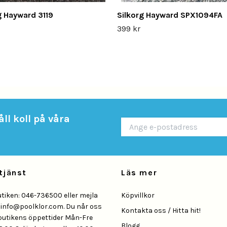
g Hayward 3119
Silkorg Hayward SPX1094FA
399 kr
ll koll på våra
tjänst
Läs mer
utiken: 046-736500 eller mejla
Köpvillkor
å
info@poolklor.com
. Du når oss
Kontakta oss / Hitta hit!
butikens öppettider Mån-Fre
Blogg