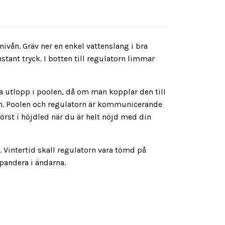
vån. Gräv ner en enkel vattenslang i bra
stant tryck. I botten till regulatorn limmar
ra utlopp i poolen, då om man kopplar den till
n.
Poolen och regulatorn är kommunicerande
örst i höjdled när du är helt nöjd med din
 Vintertid skall regulatorn vara tömd på
xpandera i ändarna.