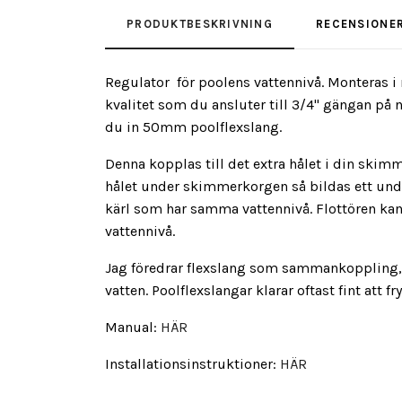
PRODUKTBESKRIVNING
RECENSIONE
Regulator för poolens vattennivå. Monteras i
kvalitet som du ansluter till 3/4" gängan på n
du in 50mm poolflexslang.
Denna kopplas till det extra hålet i din skim
hålet under skimmerkorgen så bildas ett under
kärl som har samma vattennivå. Flottören kan 
vattennivå.
Jag föredrar flexslang som sammankoppling, då
vatten. Poolflexslangar klarar oftast fint att
Manual:
HÄR
Installationsinstruktioner:
HÄR