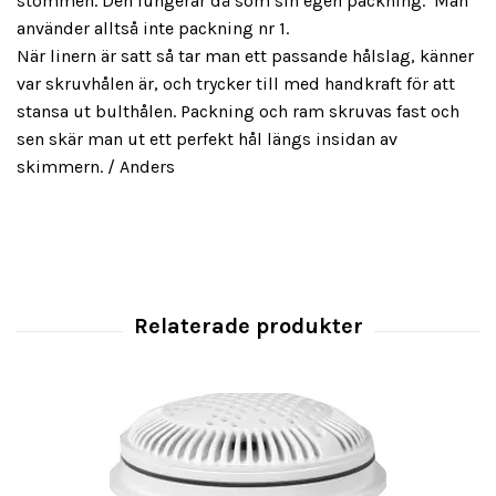
stommen. Den fungerar då som sin egen packning. Man
använder alltså inte packning nr 1.
När linern är satt så tar man ett passande hålslag, känner
var skruvhålen är, och trycker till med handkraft för att
stansa ut bulthålen. Packning och ram skruvas fast och
sen skär man ut ett perfekt hål längs insidan av
skimmern. / Anders