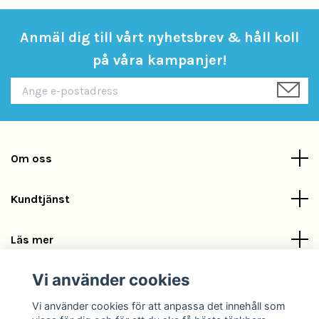
Anmäl dig till vårt nyhetsbrev & håll koll
på våra kampanjer!
Om oss
Kundtjänst
Läs mer
Vi använder cookies
Sociala medier
Vi använder cookies för att anpassa det innehåll som