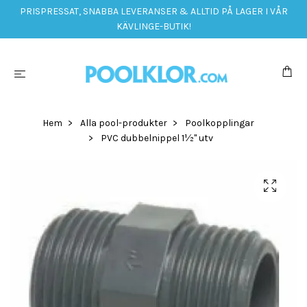
PRISPRESSAT, SNABBA LEVERANSER & ALLTID PÅ LAGER I VÅR
KÄVLINGE-BUTIK!
Hem
Alla pool-produkter
Poolkopplingar
PVC dubbelnippel 1½" utv