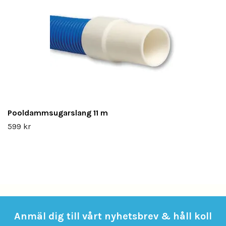
Pooldammsugarslang 11 m
599 kr
Anmäl dig till vårt nyhetsbrev & håll koll