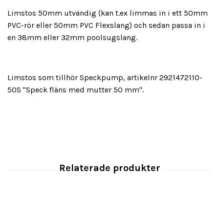
Limstos 50mm utvändig (kan t.ex limmas in i ett 50mm
PVC-rör eller 50mm PVC Flexslang) och sedan passa in i
en 38mm eller 32mm poolsugslang.
Limstos som tillhör Speckpump, artikelnr 2921472110-
50S "Speck fläns med mutter 50 mm".