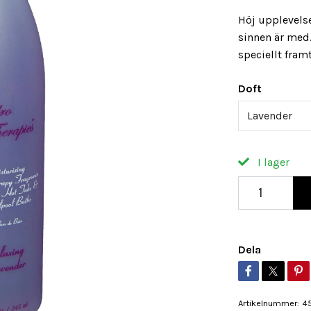
Höj upplevels
sinnen är med. 
speciellt fram
Doft
Lavender
I lager
Dela
Artikelnummer:
4