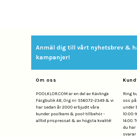
Anmäl dig till vårt nyhetsbrev & hå
kampanjer!
Om oss
Kund
POOLKLOR.COM är en del av Kävlinge
Ring b
Färgbutik AB, Org nr: 556072-2349 & vi
oss p
har sedan år 2000 erbjudit våra
under 
kunder poolkemi & pool-tillbehör -
10:00-1
alltid prispressat & av högsta kvalité!
14.00. 
du har 
svarar 