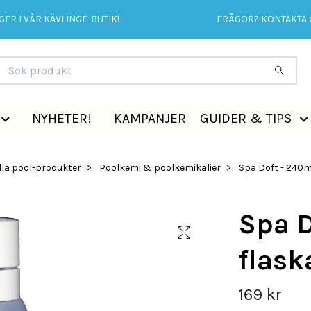
ER I VÅR KÄVLINGE-BUTIK!
FRÅGOR? KONTAKTA 
NYHETER!
KAMPANJER
GUIDER & TIPS
lla pool-produkter
Poolkemi & poolkemikalier
Spa Doft - 240m
Spa D
flask
169 kr