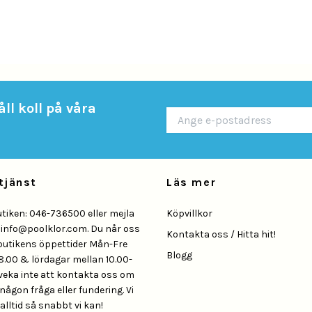
ll koll på våra
tjänst
Läs mer
utiken: 046-736500 eller mejla
Köpvillkor
å
info@poolklor.com
. Du når oss
Kontakta oss / Hitta hit!
butikens öppettider Mån-Fre
Blogg
8.00 & lördagar mellan 10.00-
Tveka inte att kontakta oss om
någon fråga eller fundering. Vi
alltid så snabbt vi kan!