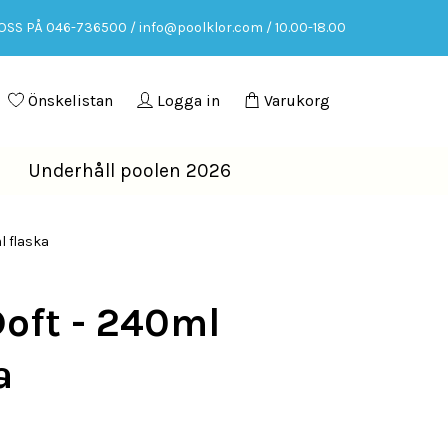
OSS PÅ 046-736500 /
info@poolklor.com
/ 10.00-18.00
Önskelistan
Logga in
Varukorg
Underhåll poolen 2026
l flaska
oft - 240ml
a