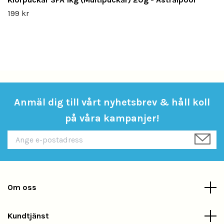
199 kr
Anmäl dig till vårt nyhetsbrev & håll koll
på våra kampanjer!
Om oss
Kundtjänst