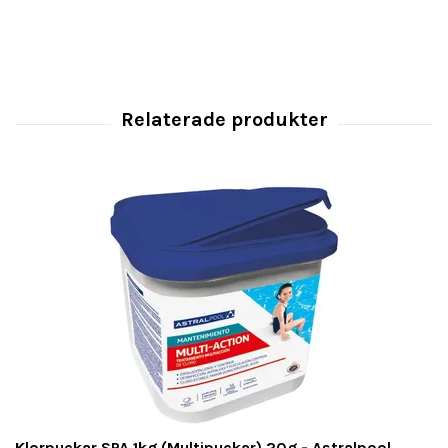
Klorpuckar SPA 1kg (Multipuckar) 20g - Astralpool