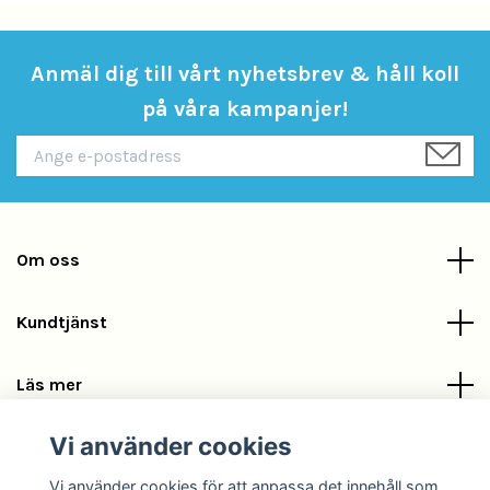
Anmäl dig till vårt nyhetsbrev & håll koll
på våra kampanjer!
Om oss
Kundtjänst
Läs mer
Vi använder cookies
Sociala medier
Vi använder cookies för att anpassa det innehåll som