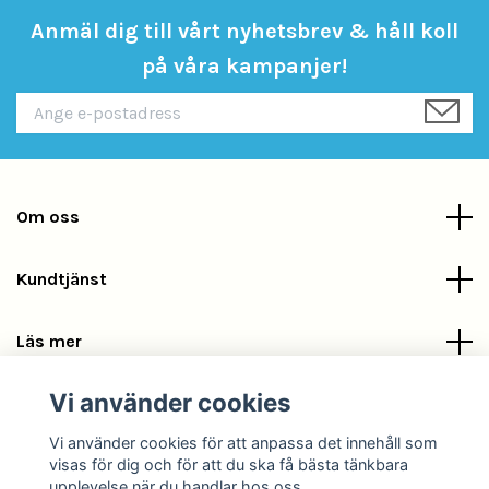
Anmäl dig till vårt nyhetsbrev & håll koll
på våra kampanjer!
Om oss
Kundtjänst
Läs mer
Vi använder cookies
Sociala medier
Vi använder cookies för att anpassa det innehåll som
visas för dig och för att du ska få bästa tänkbara
upplevelse när du handlar hos oss.