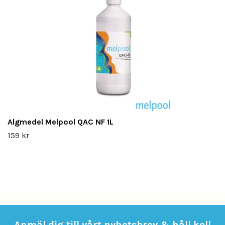
Algmedel Melpool QAC NF 1L
159 kr
Anmäl dig till vårt nyhetsbrev & håll koll