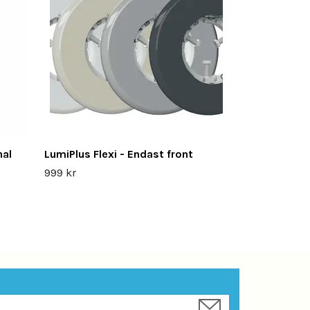
2 299 kr
nal
LumiPlus Flexi - Endast front
999 kr