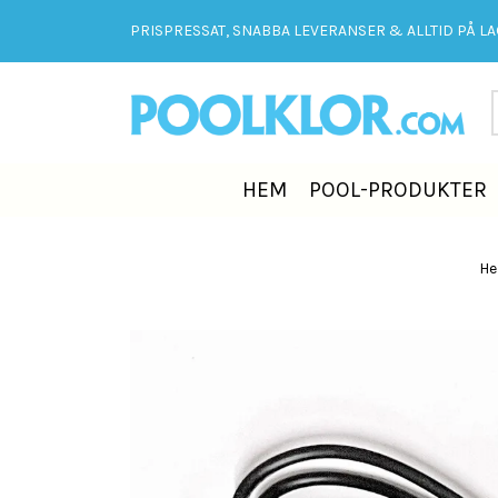
PRISPRESSAT, SNABBA LEVERANSER & ALLTID PÅ LAG
HEM
POOL-PRODUKTER
H