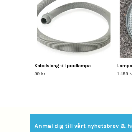
Kabelslang till poollampa
Lampa
99 kr
1 499 k
Anmäl dig till vårt nyhetsbrev & hå