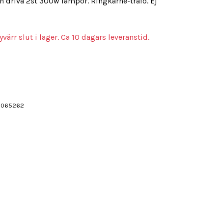
n driva 2st 300w lampor. Ringkärne-trafo. Ej
värr slut i lager. Ca 10 dagars leveranstid.
0065262