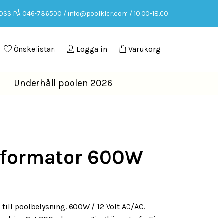
OSS PÅ 046-736500 /
info@poolklor.com
/ 10.00-18.00
Önskelistan
Logga in
Varukorg
Underhåll poolen 2026
W
sformator 600W
till poolbelysning. 600W / 12 Volt AC/AC.