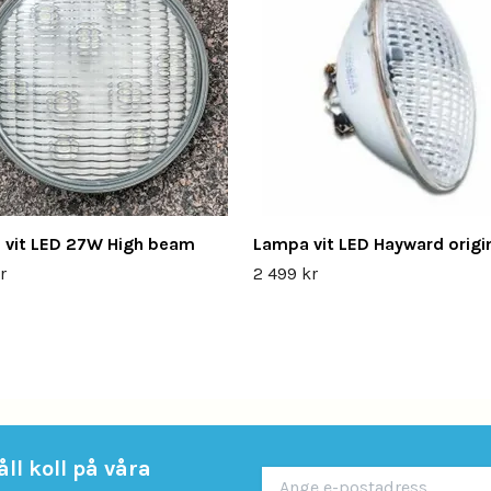
 vit LED 27W High beam
Lampa vit LED Hayward origi
r
2 499 kr
ll koll på våra