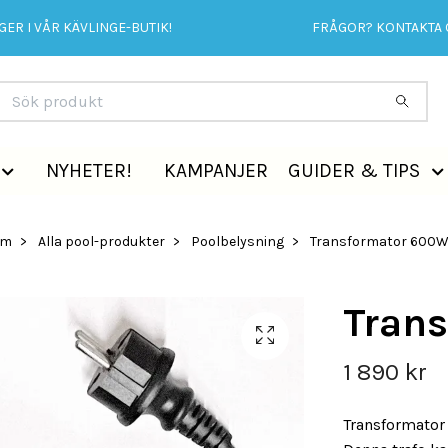
ER I VÅR KÄVLINGE-BUTIK!
FRÅGOR? KONTAKTA 
NYHETER!
KAMPANJER
GUIDER & TIPS
em
Alla pool-produkter
Poolbelysning
Transformator 600
Tran
1 890 kr
Transformator 