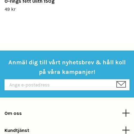
O-rings fett Ulith 150g
49 kr
Anmäl dig till vårt nyhetsbrev & håll koll
på våra kampanjer!
Om oss
Kundtjänst