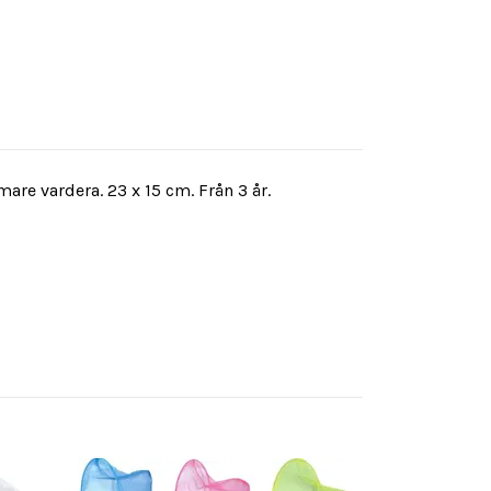
e vardera. 23 x 15 cm. Från 3 år.
Handpump Dou