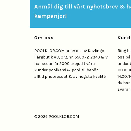
Anmäl dig till vårt nyhetsbrev & hå
kampanjer!
Om oss
Kund
POOLKLOR.COM är en del av Kävlinge
Ring b
Färgbutik AB, Org nr: 556072-2349 & vi
oss p
har sedan år 2000 erbjudit våra
under 
kunder poolkemi & pool-tillbehör -
10:00-1
alltid prispressat & av högsta kvalité!
14.00. 
du har 
svarar 
© 2026 POOLKLOR.COM