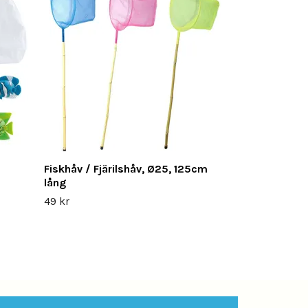
129 kr
Fiskhåv / Fjärilshåv, Ø25, 125cm
lång
49 kr