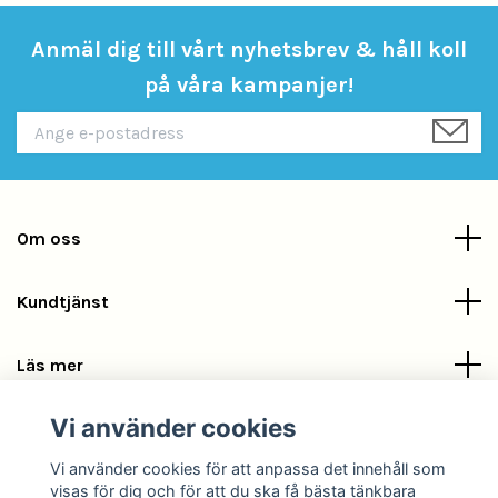
Anmäl dig till vårt nyhetsbrev & håll koll
på våra kampanjer!
Om oss
Kundtjänst
Läs mer
Vi använder cookies
Sociala medier
Vi använder cookies för att anpassa det innehåll som
visas för dig och för att du ska få bästa tänkbara