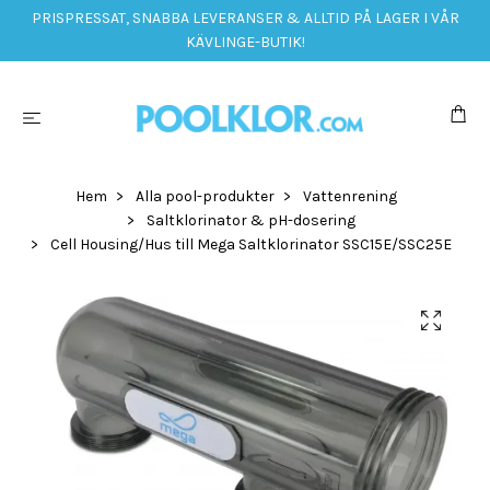
PRISPRESSAT, SNABBA LEVERANSER & ALLTID PÅ LAGER I VÅR
KÄVLINGE-BUTIK!
Hem
Alla pool-produkter
Vattenrening
Saltklorinator & pH-dosering
Cell Housing/Hus till Mega Saltklorinator SSC15E/SSC25E