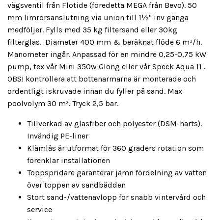
vägsventil från Flotide (föredetta MEGA från Bevo). 50
mm limrörsanslutning via union till 1½" inv gänga
medföljer. Fylls med 35 kg filtersand eller 30kg
filterglas. Diameter 400 mm & beräknat flöde 6
m³/h
.
Manometer ingår. Anpassad för en mindre 0,25-0,75 kW
pump, tex vår Mini 350w Glong eller vår Speck Aqua 11 .
OBS! kontrollera att bottenarmarna är monterade och
ordentligt iskruvade innan du fyller på sand. Max
poolvolym 3
0 m³. Tryck 2,5 bar.
Tillverkad av glasfiber och polyester (DSM-harts).
Invändig PE-liner
Klämlås är utformat för 360 graders rotation som
förenklar installationen
Toppspridare garanterar jämn fördelning av vatten
över toppen av sandbädden
Stort sand-/vattenavlopp för snabb vintervård och
service