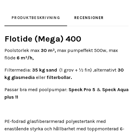
PRODUKTBESKRIVNING
RECENSIONER
Flotide (Mega) 400
Poolstorlek max
30 m³,
max pumpeffekt 500w, max
flöde
6 m³/h,
Filtermedia:
35 kg sand
(1 grov + ½ fin) ,alternativt
30
kg glasmedia
eller
filterbollar.
Passar bra med poolpumpar:
Speck Pro 5
&
Speck Aqua
plus 11
PE-fodrad glasfiberarmerad polyestertank med
enastående styrka och hållbarhet med toppmonterad 6-