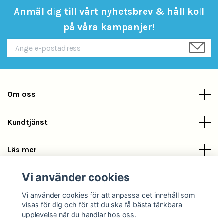
Anmäl dig till vårt nyhetsbrev & håll koll
på våra kampanjer!
Om oss
Kundtjänst
Läs mer
Vi använder cookies
Sociala medier
Vi använder cookies för att anpassa det innehåll som
visas för dig och för att du ska få bästa tänkbara
upplevelse när du handlar hos oss.