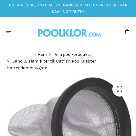
PRISPRESSAT, SNABBA LEVERANSER & ALLTID PÅ LAGER I VÅR
KÄVLINGE-BUTIK!
Hem
Alla pool-produkter
Sand & slam-filter till Catfish Pool Blaster
bottendammsugare